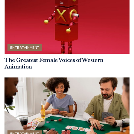
ENTERTAINMENT
The Greatest Female Voices of Western
Animation
ENTERTAINMENT