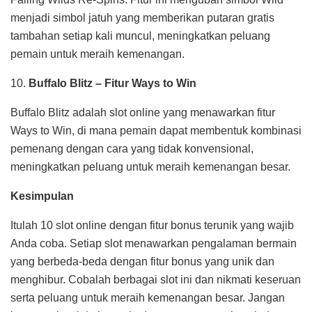
menjadi simbol jatuh yang memberikan putaran gratis
tambahan setiap kali muncul, meningkatkan peluang
pemain untuk meraih kemenangan.
10.
Buffalo Blitz – Fitur Ways to Win
Buffalo Blitz adalah slot online yang menawarkan fitur
Ways to Win, di mana pemain dapat membentuk kombinasi
pemenang dengan cara yang tidak konvensional,
meningkatkan peluang untuk meraih kemenangan besar.
Kesimpulan
Itulah 10 slot online dengan fitur bonus terunik yang wajib
Anda coba. Setiap slot menawarkan pengalaman bermain
yang berbeda-beda dengan fitur bonus yang unik dan
menghibur. Cobalah berbagai slot ini dan nikmati keseruan
serta peluang untuk meraih kemenangan besar. Jangan