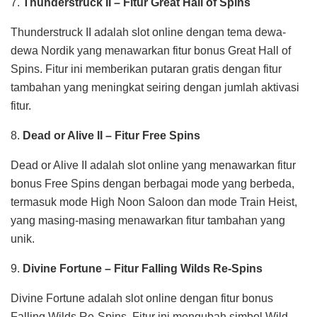
7.
Thunderstruck II – Fitur Great Hall of Spins
Thunderstruck II adalah slot online dengan tema dewa-
dewa Nordik yang menawarkan fitur bonus Great Hall of
Spins. Fitur ini memberikan putaran gratis dengan fitur
tambahan yang meningkat seiring dengan jumlah aktivasi
fitur.
8.
Dead or Alive II – Fitur Free Spins
Dead or Alive II adalah slot online yang menawarkan fitur
bonus Free Spins dengan berbagai mode yang berbeda,
termasuk mode High Noon Saloon dan mode Train Heist,
yang masing-masing menawarkan fitur tambahan yang
unik.
9.
Divine Fortune – Fitur Falling Wilds Re-Spins
Divine Fortune adalah slot online dengan fitur bonus
Falling Wilds Re-Spins. Fitur ini mengubah simbol Wild