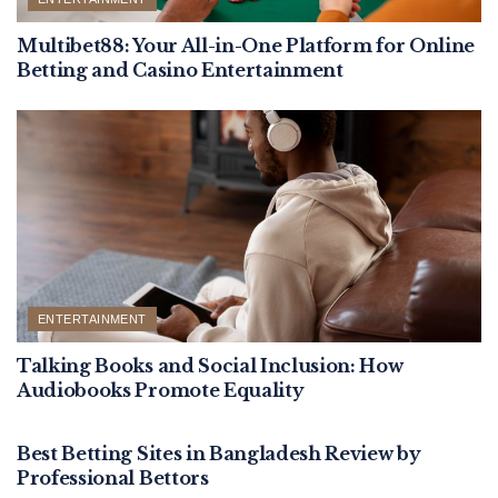
Multibet88: Your All-in-One Platform for Online
Betting and Casino Entertainment
ENTERTAINMENT
Talking Books and Social Inclusion: How
Audiobooks Promote Equality
ENTERTAINMENT
Best Betting Sites in Bangladesh Review by
Professional Bettors